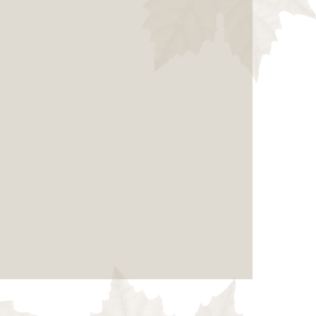
del paper a la pantalla de
Raquel Casas
 POESIA, per reconèixer i agrair la tasca dels i les
 Lletra en la categoria millor experiència didàctica
ntatge de la literatura en català. El projecte es
ia pròpia per a la realització col·laborativa de
centrats en l’experiència poètica, i mostra amb
ecursos audiovisuals són compatibles amb la
ativa si darrere hi ha cerca de sentit, rigor
eratge docent
a!
C DE MARTÍ i POL, per la seva excel·lent factura
a innovadora i creativa a favor del foment de la poesia
ls infants a partir dels 4 anys, no solament reflecteix
tiu del poeta sinó que implica els petits lectors com a
a eina visualment atractiva que ha sabut construir un
ra literària i de creació. A més, és un element viu que