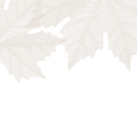
millora constantment 
investigadors.
L’univers poètic de M
2016: UN MÓN DE POESI
infants i les seves p
més habituals i a les
editorials fins ara.
Un món de poesia
2015: CATORZE.CAT, p
confluència entre la l
s’alternen col·labora
joves i inèdites, que
conèixer en un contex
Catorze.cat
2014: LLEGIR EN CATAL