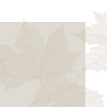
cte digital a
Sofia Malagón
per
Com podem fer que la
ra ajudin a millorar la salut de les persones? Parkinson per
te digital per a la lectura i la literatura catalana a
ures a Instagram i YouTube
de
Tramoia Produccions Culturals
.
ora
, de
La Lectora revista digital de crítica literària
es)
ativa digital sobre literatura catalana
Deep Blue
ia Farràs, Eulàlia Guarro, Josep Pedrals, Taller
s Pedragosa
.
riència didàctica d’ensenyament-aprenentatge