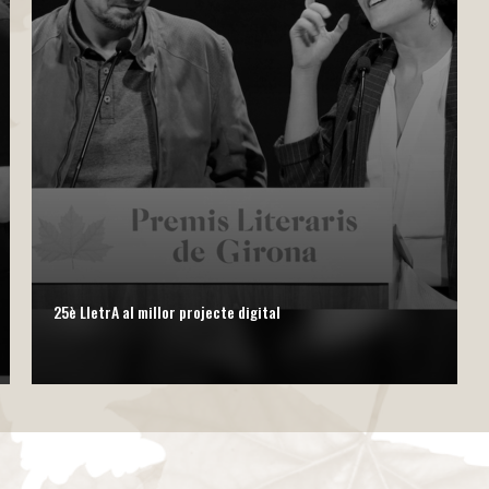
BOOKTRAILERS
, 
2018: LLUMS, CÀMERA I
professores, el premi
d’ensenyament-aprene
basa en una metodolog
formats audiovisuals 
evidències que els r
profunditat interpret
metodològic i un lid
Llums, càmera, poesi
25è LletrA al millor projecte digital
2017: L’UNIVERS POÈTI
tècnica i per l’apost
en català. Adreçada a
i divulga el món crea
creadors. L’app és un
espai virtual de lectu