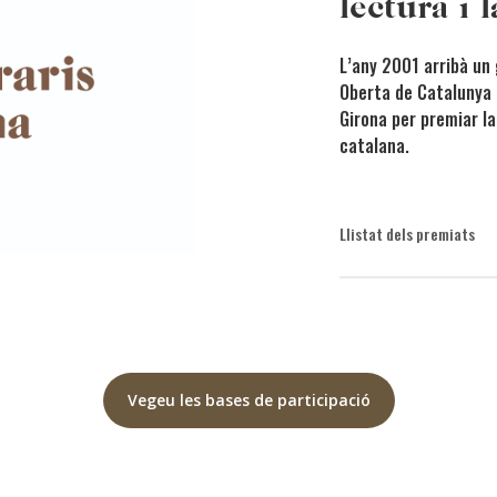
lectura i 
L’any 2001 arribà un 
Oberta de Catalunya i
Girona per premiar la 
catalana.
Llistat dels premiats
2025: Al millor proje
Lecturistes
2024: Al millor proje
LiteraCura’t:un podcast
Vegeu les bases de participació
2023: Al millor proje