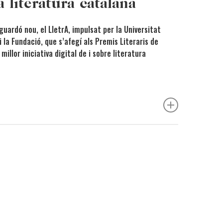
la literatura catalana
guardó nou, el LletrA, impulsat per la Universitat
 la Fundació, que s’afegí als Premis Literaris de
millor iniciativa digital de i sobre literatura
cte digital a
Laia Bonjoch i Sergi Purcet
per
cte digital a
Raquel Casas i Lídia Gàzquez
per
 de píndoles literàries
cte digital a
Marta Michans
per
Curacontes