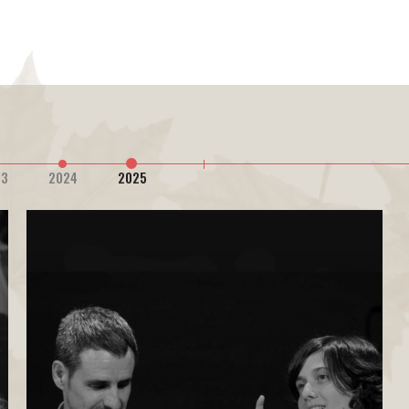
2022: Al millor proje
lectura i/o la literatu
al teatre
2021: Al millor projec
Canal Malaia
per
Lect
2020: (ex aequo)
23
2024
2025
Lectures en ruta
Podcast La Lect
2019: (dues categori
A la millor inici
Rhapsody
de
Mar
Estampa i Carle
A la millor expe