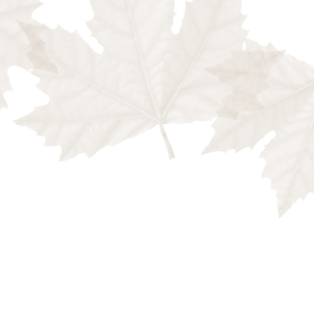
a partir de les propostes dels lectors i dels
iquel Martí i Pol
A, per posar en el centre del projecte digital els
ràctiques lectores amb dispositius mòbils, cada cop
 quals creiem que no s’han abocat prou esforços
er posar els fonaments d’un espai digital català de
iteratura, el teatre, el cinema, l’art i la música, on
dors de renom i trajectòria consolidada amb veus
 troben en Catorze l’oportunitat de donar-se a
t de qualitat.
À, un grup d’editorials independents que s’han