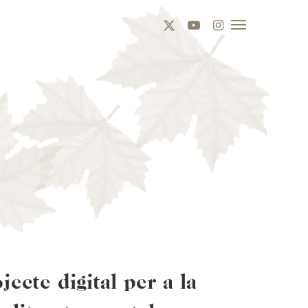
x-
youtube
instagram
twitter
jecte digital per a la